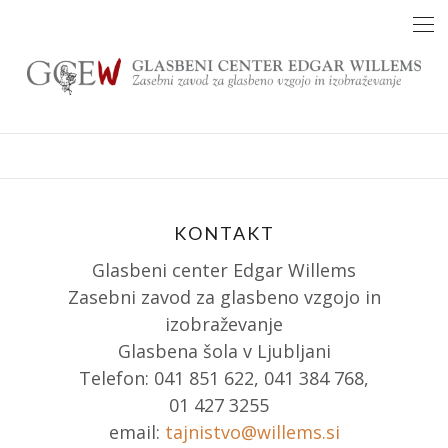
Skip
to
content
KONTAKT
Glasbeni center Edgar Willems
Zasebni zavod za glasbeno vzgojo in
izobraževanje
Glasbena šola v Ljubljani
Telefon: 041 851 622, 041 384 768,
01 427 3255
email:
tajnistvo@willems.si