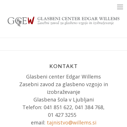
Skip
to
content
KONTAKT
Glasbeni center Edgar Willems
Zasebni zavod za glasbeno vzgojo in
izobraževanje
Glasbena šola v Ljubljani
Telefon: 041 851 622, 041 384 768,
01 427 3255
email:
tajnistvo@willems.si