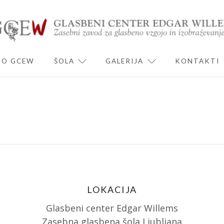
O GCEW
ŠOLA
GALERIJA
KONTAKTI
ND CHILD MENU
EXPAND CHILD MENU
EXPAND CHILD 
LOKACIJA
Glasbeni center Edgar Willems
Zasebna glasbena šola Ljubljana