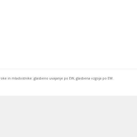
troke in mladostnike: glasbeno uvajanje po EW, glasbena vzgoja po EW.