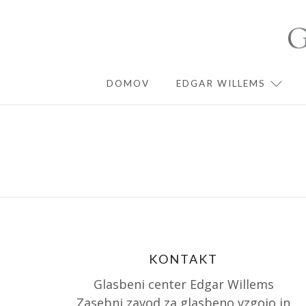
Skip
to
content
DOMOV
EDGAR WILLEMS
EXPA
KONTAKT
Glasbeni center Edgar Willems
Zasebni zavod za glasbeno vzgojo in