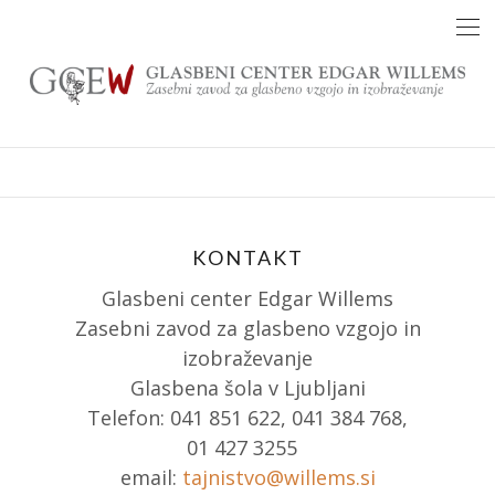
Skip
to
content
KONTAKT
Glasbeni center Edgar Willems
Zasebni zavod za glasbeno vzgojo in
izobraževanje
Glasbena šola v Ljubljani
Telefon: 041 851 622, 041 384 768,
01 427 3255
email:
tajnistvo@willems.si