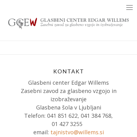
Skip
to
content
KONTAKT
Glasbeni center Edgar Willems
Zasebni zavod za glasbeno vzgojo in
izobraževanje
Glasbena šola v Ljubljani
Telefon: 041 851 622, 041 384 768,
01 427 3255
email:
tajnistvo@willems.si