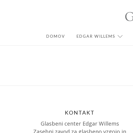
Skip
to
content
DOMOV
EDGAR WILLEMS
EXPA
KONTAKT
Glasbeni center Edgar Willems
Zasebni zavod za glasbeno vzgojo in