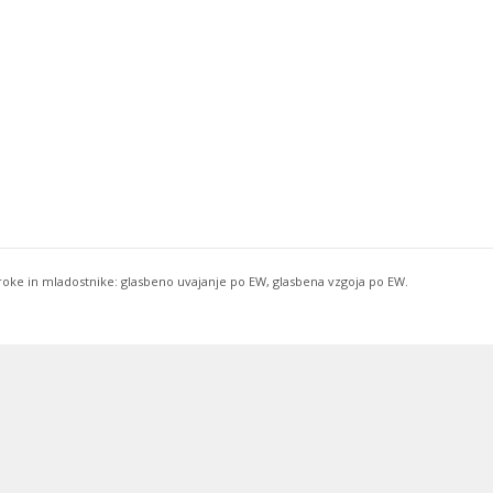
troke in mladostnike: glasbeno uvajanje po EW, glasbena vzgoja po EW.