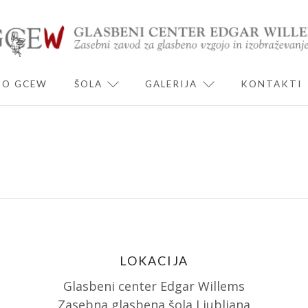
O GCEW
ŠOLA
GALERIJA
KONTAKTI
ND CHILD MENU
EXPAND CHILD MENU
EXPAND CHILD 
LOKACIJA
Glasbeni center Edgar Willems
Zasebna glasbena šola Ljubljana