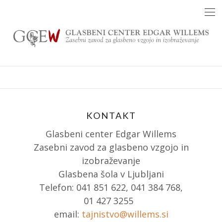
Skip
to
content
KONTAKT
Glasbeni center Edgar Willems
Zasebni zavod za glasbeno vzgojo in
izobraževanje
Glasbena šola v Ljubljani
Telefon: 041 851 622, 041 384 768,
01 427 3255
email:
tajnistvo@willems.si