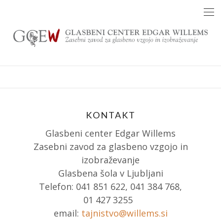
Skip
to
content
KONTAKT
Glasbeni center Edgar Willems
Zasebni zavod za glasbeno vzgojo in
izobraževanje
Glasbena šola v Ljubljani
Telefon: 041 851 622, 041 384 768,
01 427 3255
email:
tajnistvo@willems.si