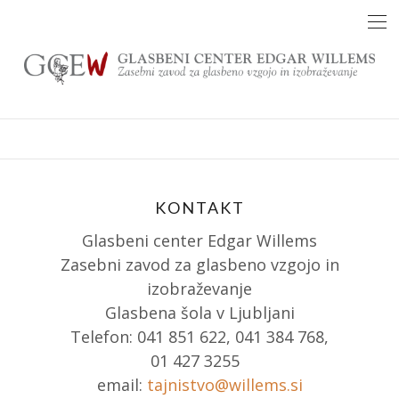
Skip
to
content
KONTAKT
Glasbeni center Edgar Willems
Zasebni zavod za glasbeno vzgojo in
izobraževanje
Glasbena šola v Ljubljani
Telefon: 041 851 622, 041 384 768,
01 427 3255
email:
tajnistvo@willems.si