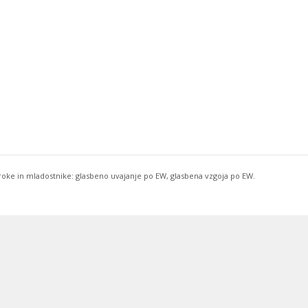
troke in mladostnike: glasbeno uvajanje po EW, glasbena vzgoja po EW.