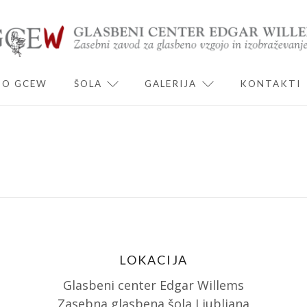
O GCEW
ŠOLA
GALERIJA
KONTAKTI
ND CHILD MENU
EXPAND CHILD MENU
EXPAND CHILD 
LOKACIJA
Glasbeni center Edgar Willems
Zasebna glasbena šola Ljubljana