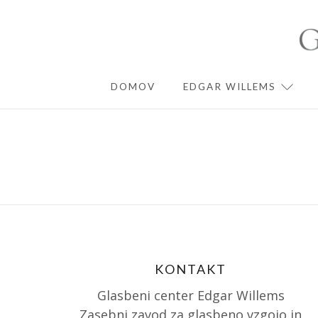
Skip
to
content
DOMOV
EDGAR WILLEMS
EXPA
KONTAKT
Glasbeni center Edgar Willems
Zasebni zavod za glasbeno vzgojo in