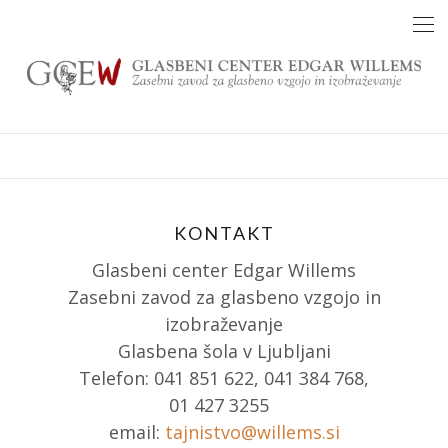
Skip
to
content
KONTAKT
Glasbeni center Edgar Willems
Zasebni zavod za glasbeno vzgojo in
izobraževanje
Glasbena šola v Ljubljani
Telefon: 041 851 622, 041 384 768,
01 427 3255
email:
tajnistvo@willems.si