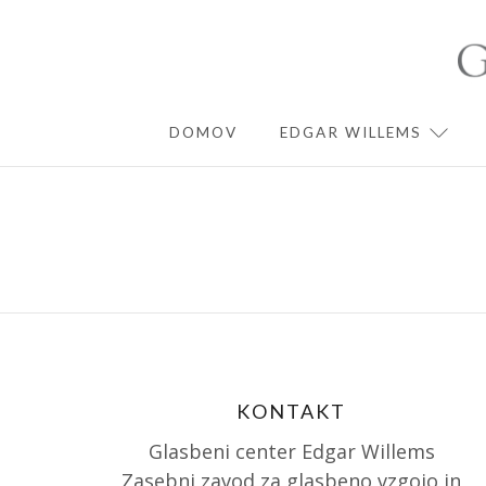
Skip
to
content
DOMOV
EDGAR WILLEMS
EXPA
KONTAKT
Glasbeni center Edgar Willems
Zasebni zavod za glasbeno vzgojo in