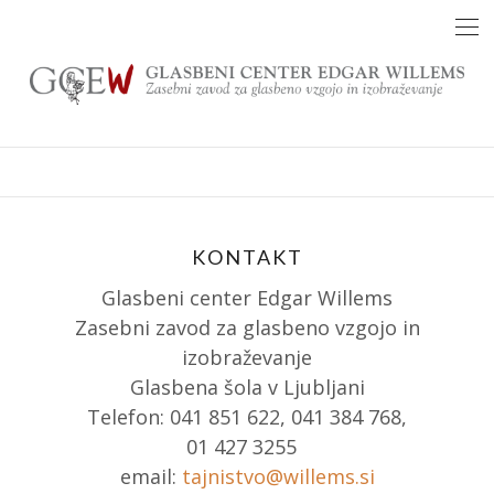
Skip
to
content
KONTAKT
Glasbeni center Edgar Willems
Zasebni zavod za glasbeno vzgojo in
izobraževanje
Glasbena šola v Ljubljani
Telefon: 041 851 622, 041 384 768,
01 427 3255
email:
tajnistvo@willems.si