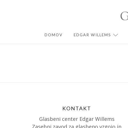
Skip
to
content
DOMOV
EDGAR WILLEMS
EXPA
KONTAKT
Glasbeni center Edgar Willems
Zasebni zavod za glasbeno vzgojo in