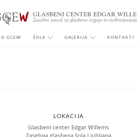
O GCEW
ŠOLA
GALERIJA
KONTAKTI
ND CHILD MENU
EXPAND CHILD MENU
EXPAND CHILD 
LOKACIJA
Glasbeni center Edgar Willems
Zasebna glasbena šola Ljubljana