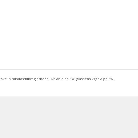
troke in mladostnike: glasbeno uvajanje po EW, glasbena vzgoja po EW.