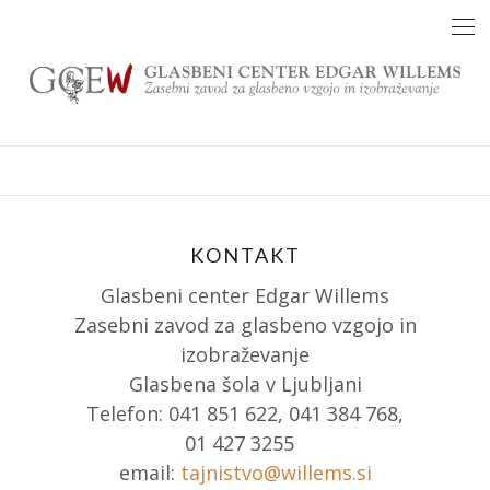
Skip
to
content
KONTAKT
Glasbeni center Edgar Willems
Zasebni zavod za glasbeno vzgojo in
izobraževanje
Glasbena šola v Ljubljani
Telefon: 041 851 622, 041 384 768,
01 427 3255
email:
tajnistvo@willems.si