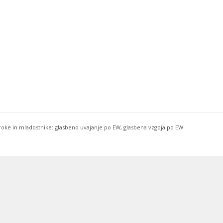
troke in mladostnike: glasbeno uvajanje po EW, glasbena vzgoja po EW.