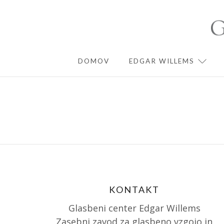
Skip
to
content
DOMOV
EDGAR WILLEMS
EXPA
KONTAKT
Glasbeni center Edgar Willems
Zasebni zavod za glasbeno vzgojo in