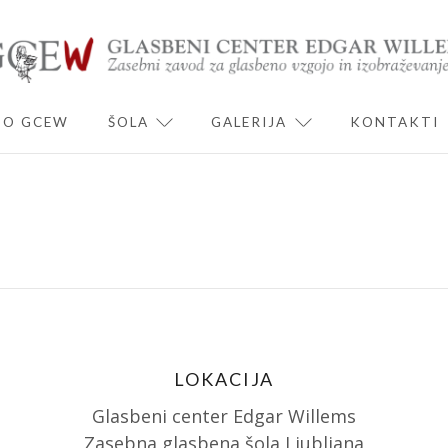
O GCEW
ŠOLA
GALERIJA
KONTAKTI
ND CHILD MENU
EXPAND CHILD MENU
EXPAND CHILD 
LOKACIJA
Glasbeni center Edgar Willems
Zasebna glasbena šola Ljubljana