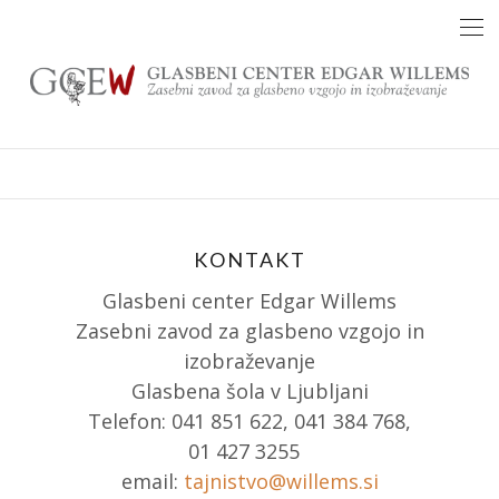
Skip
to
content
KONTAKT
Glasbeni center Edgar Willems
Zasebni zavod za glasbeno vzgojo in
izobraževanje
Glasbena šola v Ljubljani
Telefon: 041 851 622, 041 384 768,
01 427 3255
email:
tajnistvo@willems.si