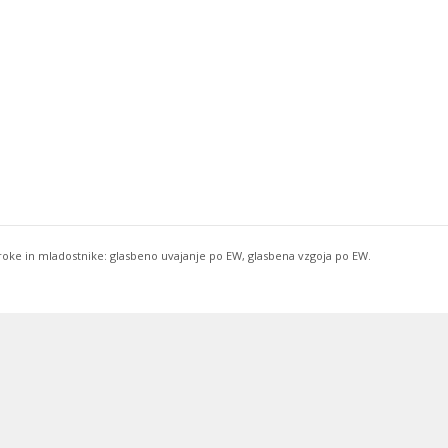
troke in mladostnike: glasbeno uvajanje po EW, glasbena vzgoja po EW.