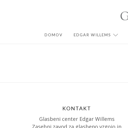
Skip
to
content
DOMOV
EDGAR WILLEMS
EXPA
KONTAKT
Glasbeni center Edgar Willems
Zasebni zavod za glasbeno vzgojo in