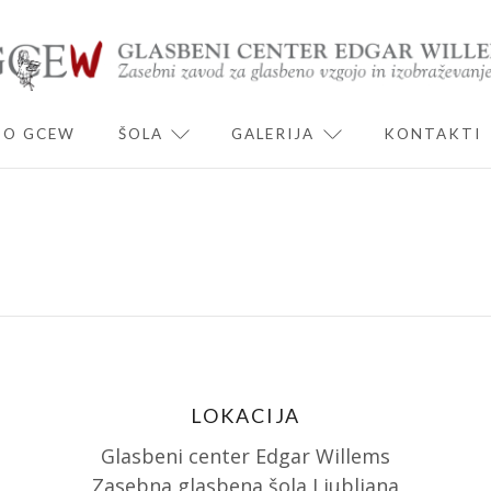
O GCEW
ŠOLA
GALERIJA
KONTAKTI
ND CHILD MENU
EXPAND CHILD MENU
EXPAND CHILD 
LOKACIJA
Glasbeni center Edgar Willems
Zasebna glasbena šola Ljubljana