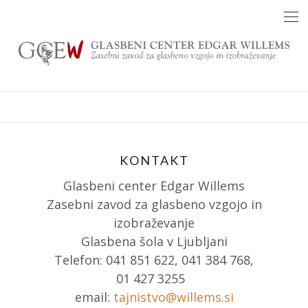
Skip
to
content
KONTAKT
Glasbeni center Edgar Willems
Zasebni zavod za glasbeno vzgojo in
izobraževanje
Glasbena šola v Ljubljani
Telefon: 041 851 622, 041 384 768,
01 427 3255
email:
tajnistvo@willems.si