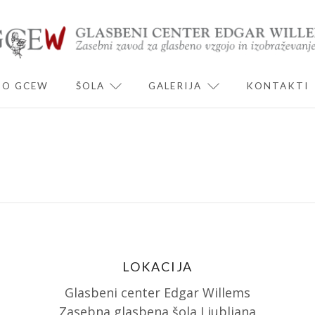
O GCEW
ŠOLA
GALERIJA
KONTAKTI
ND CHILD MENU
EXPAND CHILD MENU
EXPAND CHILD 
LOKACIJA
Glasbeni center Edgar Willems
Zasebna glasbena šola Ljubljana