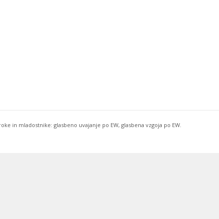
troke in mladostnike: glasbeno uvajanje po EW, glasbena vzgoja po EW.