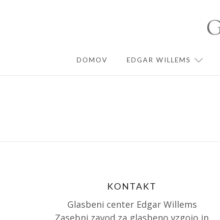
Skip
to
content
DOMOV
EDGAR WILLEMS
EXPA
KONTAKT
Glasbeni center Edgar Willems
Zasebni zavod za glasbeno vzgojo in