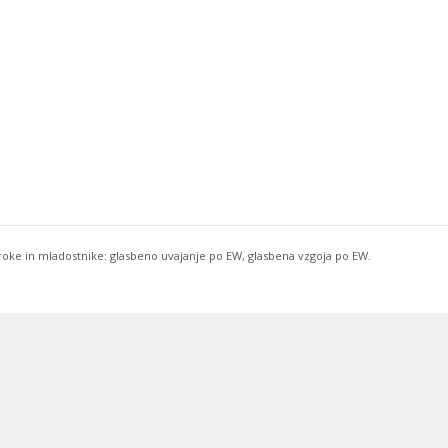
troke in mladostnike: glasbeno uvajanje po EW, glasbena vzgoja po EW.