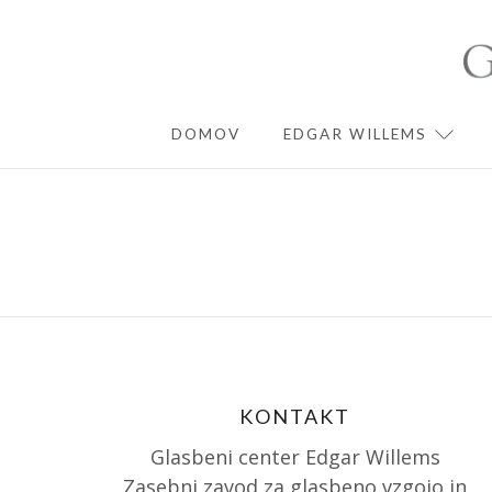
Skip
to
content
DOMOV
EDGAR WILLEMS
EXPA
KONTAKT
Glasbeni center Edgar Willems
Zasebni zavod za glasbeno vzgojo in