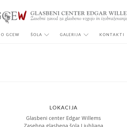
O GCEW
ŠOLA
GALERIJA
KONTAKTI
ND CHILD MENU
EXPAND CHILD MENU
EXPAND CHILD 
LOKACIJA
Glasbeni center Edgar Willems
Zasebna glasbena šola Ljubljana