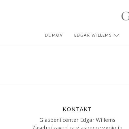
Skip
to
content
DOMOV
EDGAR WILLEMS
EXPA
KONTAKT
Glasbeni center Edgar Willems
Zasebni zavod za glasbeno vzgojo in