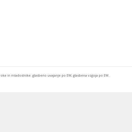
troke in mladostnike: glasbeno uvajanje po EW, glasbena vzgoja po EW.