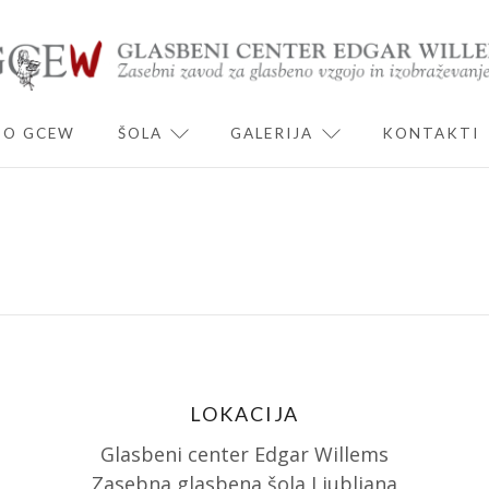
O GCEW
ŠOLA
GALERIJA
KONTAKTI
ND CHILD MENU
EXPAND CHILD MENU
EXPAND CHILD 
LOKACIJA
Glasbeni center Edgar Willems
Zasebna glasbena šola Ljubljana