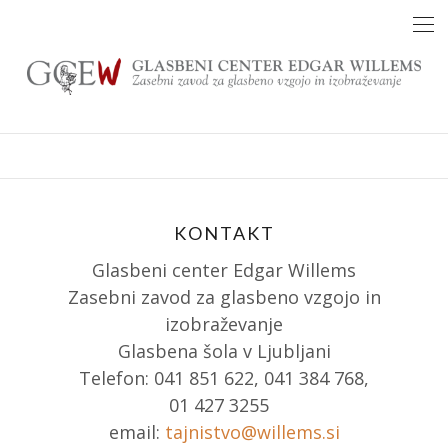
Skip
to
content
KONTAKT
Glasbeni center Edgar Willems
Zasebni zavod za glasbeno vzgojo in
izobraževanje
Glasbena šola v Ljubljani
Telefon: 041 851 622, 041 384 768,
01 427 3255
email:
tajnistvo@willems.si