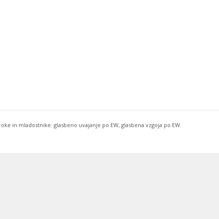
troke in mladostnike: glasbeno uvajanje po EW, glasbena vzgoja po EW.