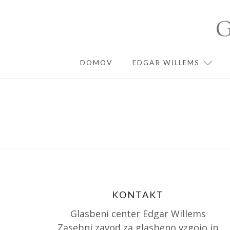
Skip
to
content
DOMOV
EDGAR WILLEMS
EXPA
KONTAKT
Glasbeni center Edgar Willems
Zasebni zavod za glasbeno vzgojo in