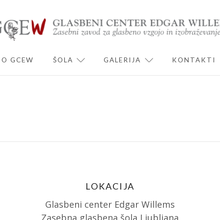
O GCEW
ŠOLA
GALERIJA
KONTAKTI
ND CHILD MENU
EXPAND CHILD MENU
EXPAND CHILD 
LOKACIJA
Glasbeni center Edgar Willems
Zasebna glasbena šola Ljubljana