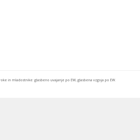
troke in mladostnike: glasbeno uvajanje po EW, glasbena vzgoja po EW.