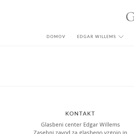
Skip
to
content
DOMOV
EDGAR WILLEMS
EXPA
KONTAKT
Glasbeni center Edgar Willems
Zasebni zavod za glasbeno vzgojo in