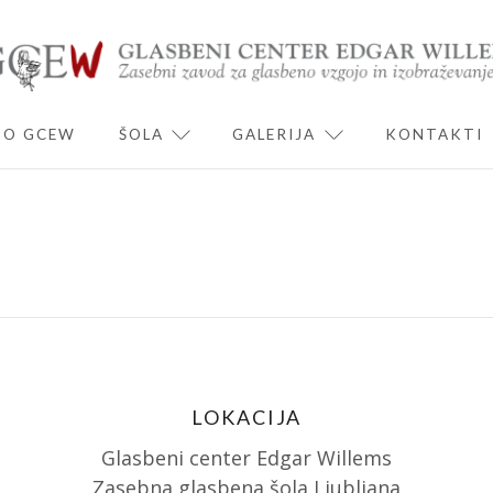
O GCEW
ŠOLA
GALERIJA
KONTAKTI
ND CHILD MENU
EXPAND CHILD MENU
EXPAND CHILD 
LOKACIJA
Glasbeni center Edgar Willems
Zasebna glasbena šola Ljubljana