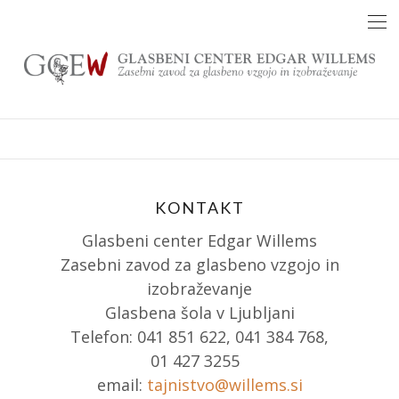
Skip
to
content
KONTAKT
Glasbeni center Edgar Willems
Zasebni zavod za glasbeno vzgojo in
izobraževanje
Glasbena šola v Ljubljani
Telefon: 041 851 622, 041 384 768,
01 427 3255
email:
tajnistvo@willems.si