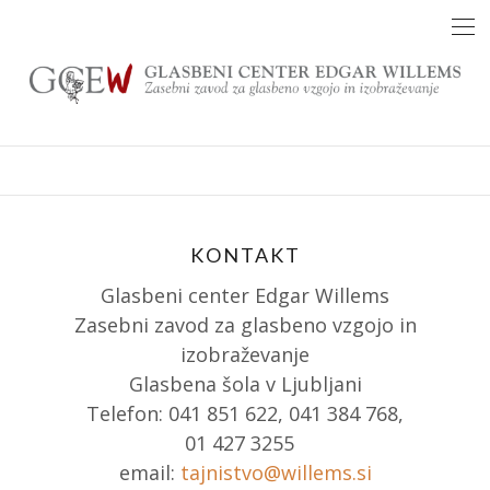
Skip
to
content
KONTAKT
Glasbeni center Edgar Willems
Zasebni zavod za glasbeno vzgojo in
izobraževanje
Glasbena šola v Ljubljani
Telefon: 041 851 622, 041 384 768,
01 427 3255
email:
tajnistvo@willems.si