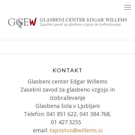
Skip
to
content
KONTAKT
Glasbeni center Edgar Willems
Zasebni zavod za glasbeno vzgojo in
izobraževanje
Glasbena šola v Ljubljani
Telefon: 041 851 622, 041 384 768,
01 427 3255
email:
tajnistvo@willems.si