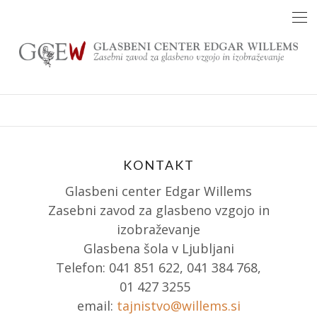
Skip
to
content
KONTAKT
Glasbeni center Edgar Willems
Zasebni zavod za glasbeno vzgojo in
izobraževanje
Glasbena šola v Ljubljani
Telefon: 041 851 622, 041 384 768,
01 427 3255
email:
tajnistvo@willems.si