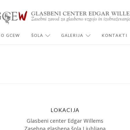
O GCEW
ŠOLA
GALERIJA
KONTAKTI
ND CHILD MENU
EXPAND CHILD MENU
EXPAND CHILD 
LOKACIJA
Glasbeni center Edgar Willems
Zasebna glasbena šola Ljubljana