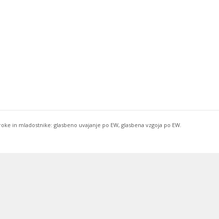
troke in mladostnike: glasbeno uvajanje po EW, glasbena vzgoja po EW.