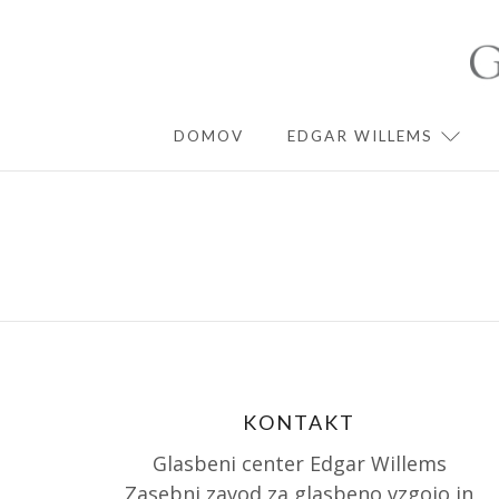
Skip
to
content
DOMOV
EDGAR WILLEMS
EXPA
KONTAKT
Glasbeni center Edgar Willems
Zasebni zavod za glasbeno vzgojo in