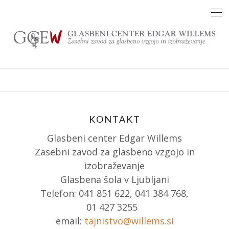
Skip
to
content
KONTAKT
Glasbeni center Edgar Willems
Zasebni zavod za glasbeno vzgojo in
izobraževanje
Glasbena šola v Ljubljani
Telefon: 041 851 622, 041 384 768,
01 427 3255
email:
tajnistvo@willems.si