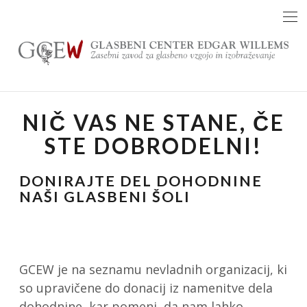
Skip
to
content
NIČ VAS NE STANE, ČE
STE DOBRODELNI!
DONIRAJTE DEL DOHODNINE
NAŠI GLASBENI ŠOLI
GCEW je na seznamu nevladnih organizacij, ki
so upravičene do donacij iz namenitve dela
dohodnine, kar pomeni, da nam lahko