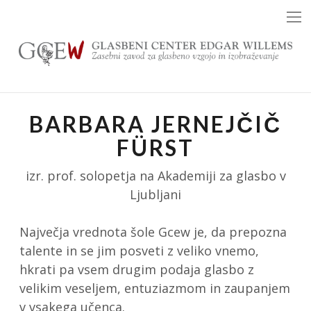
Skip
to
content
BARBARA JERNEJČIČ
FÜRST
izr. prof. solopetja na Akademiji za glasbo v
Ljubljani
Največja vrednota šole Gcew je, da prepozna
talente in se jim posveti z veliko vnemo,
hkrati pa vsem drugim podaja glasbo z
velikim veseljem, entuziazmom in zaupanjem
v vsakega učenca.