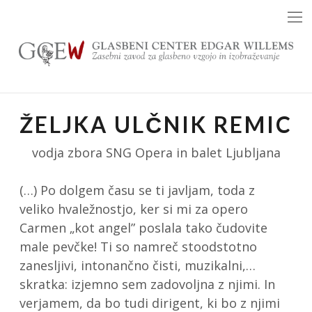
Skip
to
content
ŽELJKA ULČNIK REMIC
vodja zbora SNG Opera in balet Ljubljana
(…) Po dolgem času se ti javljam, toda z
veliko hvaležnostjo, ker si mi za opero
Carmen „kot angel” poslala tako čudovite
male pevčke! Ti so namreč stoodstotno
zanesljivi, intonančno čisti, muzikalni,…
skratka: izjemno sem zadovoljna z njimi. In
verjamem, da bo tudi dirigent, ki bo z njimi