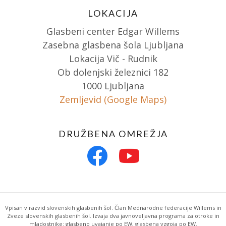
LOKACIJA
Glasbeni center Edgar Willems
Zasebna glasbena šola Ljubljana
Lokacija Vič - Rudnik
Ob dolenjski železnici 182
1000 Ljubljana
Zemljevid (Google Maps)
DRUŽBENA OMREŽJA
Vpisan v razvid slovenskih glasbenih šol. Član Mednarodne federacije Willems in
Zveze slovenskih glasbenih šol. Izvaja dva javnoveljavna programa za otroke in
mladostnike: glasbeno uvajanje po EW, glasbena vzgoja po EW.