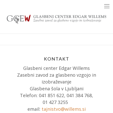
Skip
to
content
KONTAKT
Glasbeni center Edgar Willems
Zasebni zavod za glasbeno vzgojo in
izobraževanje
Glasbena šola v Ljubljani
Telefon: 041 851 622, 041 384 768,
01 427 3255
email:
tajnistvo@willems.si