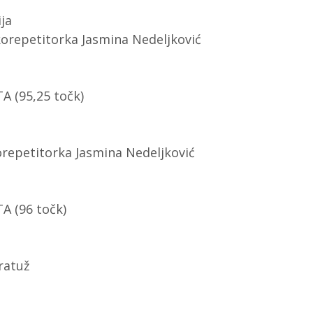
ija
orepetitorka Jasmina Nedeljković
 (95,25 točk)
korepetitorka Jasmina Nedeljković
 (96 točk)
ratuž