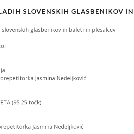
LADIH SLOVENSKIH GLASBENIKOV IN
lovenskih glasbenikov in baletnih plesalcev
šol
ija
orepetitorka Jasmina Nedeljković
TA (95,25 točk)
korepetitorka Jasmina Nedeljković