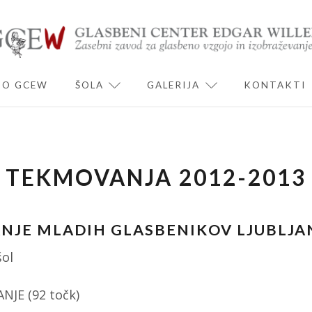
O GCEW
ŠOLA
GALERIJA
KONTAKTI
ND CHILD MENU
EXPAND CHILD MENU
EXPAND CHILD 
TEKMOVANJA 2012-2013
NJE MLADIH GLASBENIKOV LJUBLJA
šol
JE (92 točk)