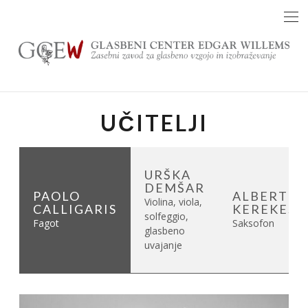
Skip
to
content
UČITELJI
URŠKA
DEMŠAR
PAOLO
ALBERT
Violina, viola,
K
CALLIGARIS
KEREKEŠ
solfeggio,
Fagot
Saksofon
glasbeno
uvajanje